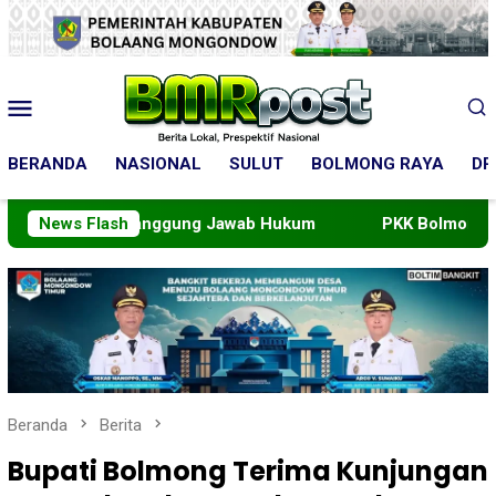
Loncat
ke
konten
Menu
Mobile
BERANDA
NASIONAL
SULUT
BOLMONG RAYA
DP
Race dan Tanggung Jawab Hukum
News Flash
PKK Bolmong Mantapka
Beranda
Berita
Bupati Bolmong Terima Kunjungan