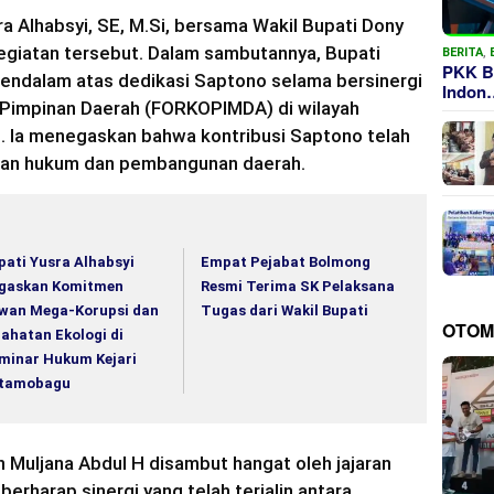
 Alhabsyi, SE, M.Si, bersama Wakil Bupati Dony
egiatan tersebut. Dalam sambutannya, Bupati
BERITA
,
PKK B
endalam atas dedikasi Saptono selama bersinergi
Indon
 Pimpinan Daerah (FORKOPIMDA) di wilayah
 Ia menegaskan bahwa kontribusi Saptono telah
an hukum dan pembangunan daerah.
pati Yusra Alhabsyi
Empat Pejabat Bolmong
gaskan Komitmen
Resmi Terima SK Pelaksana
wan Mega-Korupsi dan
Tugas dari Wakil Bupati
OTOM
jahatan Ekologi di
minar Hukum Kejari
tamobagu
in Muljana Abdul H disambut hangat oleh jajaran
erharap sinergi yang telah terjalin antara