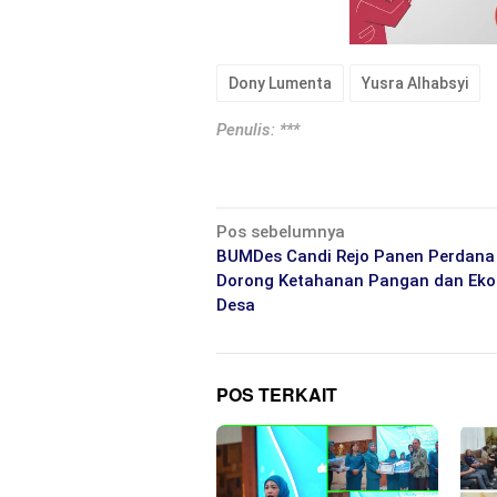
Dony Lumenta
Yusra Alhabsyi
Penulis: ***
Navigasi
Pos sebelumnya
pos
BUMDes Candi Rejo Panen Perdana
Dorong Ketahanan Pangan dan Ek
Desa
POS TERKAIT