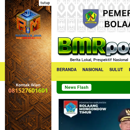
Loncat
tutup
ke
konten
BERANDA
NASIONAL
SULUT
News Flash