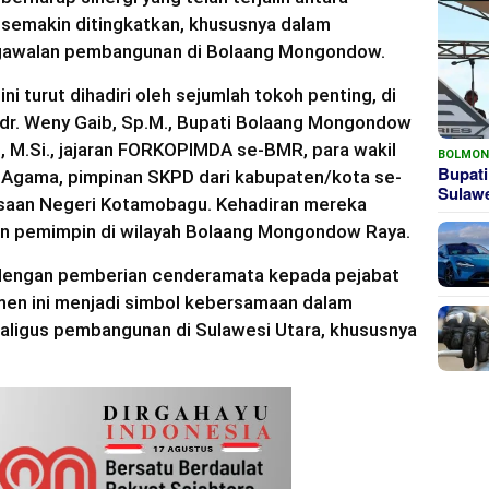
 semakin ditingkatkan, khususnya dalam
gawalan pembangunan di Bolaang Mongondow.
i turut dihadiri oleh sejumlah tokoh penting, di
dr. Weny Gaib, Sp.M., Bupati Bolaang Mongondow
., M.Si., jajaran FORKOPIMDA se-BMR, para wakil
BOLMO
Bupati
n Agama, pimpinan SKPD dari kabupaten/kota se-
Sula
ksaan Negeri Kotamobagu. Kehadiran mereka
n pemimpin di wilayah Bolaang Mongondow Raya.
i dengan pemberian cenderamata kepada pejabat
men ini menjadi simbol kebersamaan dalam
ligus pembangunan di Sulawesi Utara, khususnya