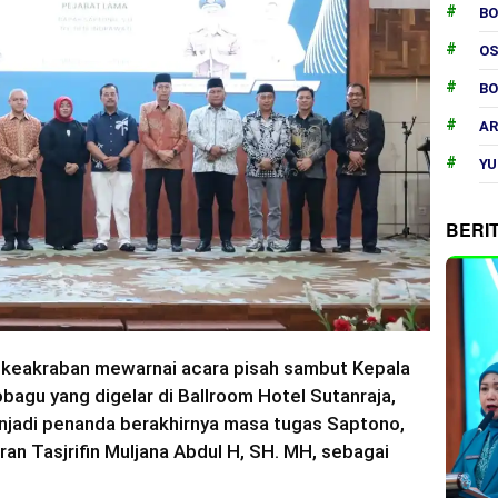
B
O
B
AR
YU
BERI
keakraban mewarnai acara pisah sambut Kepala
bagu yang digelar di Ballroom Hotel Sutanraja,
njadi penanda berakhirnya masa tugas Saptono,
an Tasjrifin Muljana Abdul H, SH. MH, sebagai