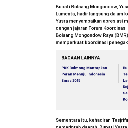
Bupati Bolaang Mongondow, Yusra
Lumenta, hadir langsung dalam k
Yusra menyampaikan apresiasi m
dengan jajaran Forum Koordinasi
Bolaang Mongondow Raya (BMR).
memperkuat koordinasi penegak
BACAAN LAINNYA
PKK Bolmong Mantapkan
Bu
Peran Menuju Indonesia
Te
Emas 2045
La
Ke
Se
Ko
Sementara itu, kehadiran Tasjrif
pemerintah daerah. Bupati Yusra b