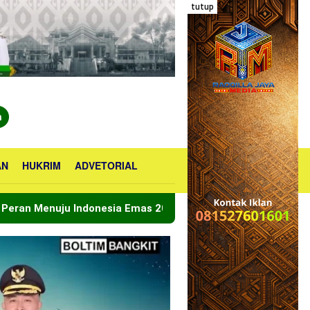
tutup
n
AN
HUKRIM
ADVETORIAL
nesia Emas 2045
Bupati Boltara Lepas Kontingen Jamn