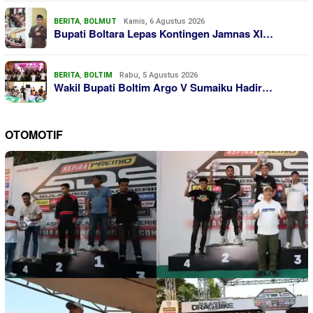
BERITA
,
BOLMUT
Kamis, 6 Agustus 2026
Bupati Boltara Lepas Kontingen Jamnas XI…
BERITA
,
BOLTIM
Rabu, 5 Agustus 2026
Wakil Bupati Boltim Argo V Sumaiku Hadir…
OTOMOTIF