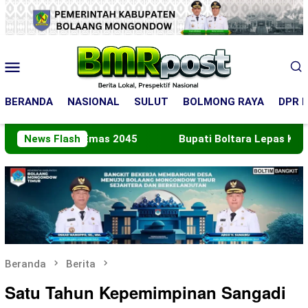
Loncat
ke
konten
Menu
Mobile
BERANDA
NASIONAL
SULUT
BOLMONG RAYA
DPR R
Emas 2045
News Flash
Bupati Boltara Lepas Kontingen Jamnas XII
Beranda
Berita
Satu Tahun Kepemimpinan Sangadi