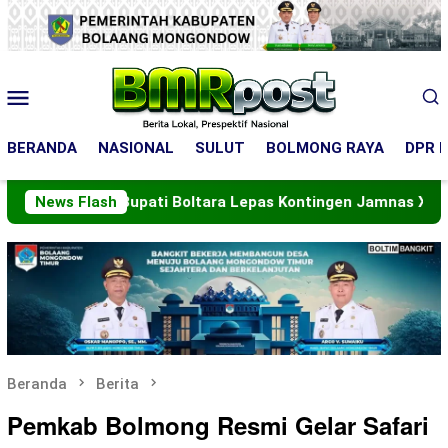
Loncat
ke
konten
Menu
Mobile
BERANDA
NASIONAL
SULUT
BOLMONG RAYA
DPR R
Bupati Boltara Lepas Kontingen Jamnas XII
News Flash
Wakil
Beranda
Berita
Pemkab Bolmong Resmi Gelar Safari