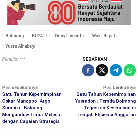
Bolmong
BUPATI
Dony Lumenta
Wakil Bupati
Yusra Alhabsyi
Penulis: ***
SEBARKAN
Navigasi
Pos sebelumnya
Pos berikutnya
pos
Satu Tahun Kepemimpinan
Satu Tahun Kepemimpinan
Oskar Manoppo–Argo
Yusradon : Pemda Bolmong
Sumaiku: Bolaang
Tegaskan Keseriusan di
Mongondow Timur Melesat
Tengah Efisiensi Anggaran
dengan Capaian Strategis