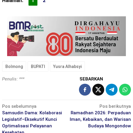
Halaman:
1
2
Bolmong
BUPATI
Yusra Alhabsyi
Penulis: ***
SEBARKAN
Navigasi
Pos sebelumnya
Pos berikutnya
pos
Samsudin Dama: Kolaborasi
Ramadhan 2026: Perpaduan
Legislatif–Eksekutif Kunci
Iman, Kebaikan, dan Warisan
Optimalisasi Pelayanan
Budaya Mongondow
Kesehatan