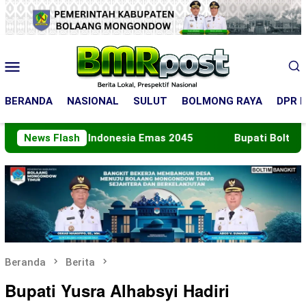
Loncat
ke
konten
Menu
Mobile
BERANDA
NASIONAL
SULUT
BOLMONG RAYA
DPR R
nuju Indonesia Emas 2045
News Flash
Bupati Boltara Lepas Kont
Beranda
Berita
Bupati Yusra Alhabsyi Hadiri