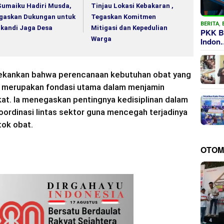
Sumaiku Hadiri Musda,
Tinjau Lokasi Kebakaran ,
gaskan Dukungan untuk
Tegaskan Komitmen
BERITA
,
ikandi Jaga Desa
Mitigasi dan Kepedulian
PKK B
Warga
Indon
ekankan bahwa perencanaan kebutuhan obat yang
ta merupakan fondasi utama dalam menjamin
at. Ia menegaskan pentingnya kedisiplinan dalam
koordinasi lintas sektor guna mencegah terjadinya
ok obat.
OTOM