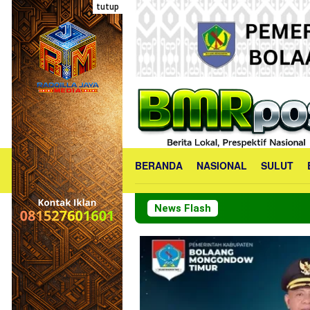
Loncat
tutup
ke
konten
BERANDA
NASIONAL
SULUT
News Flash