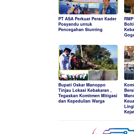
PT ASA Perkuat Peran Kader
RMP 
Posyandu untuk
Bolt
Pencegahan Stunting
Keba
Gog
Bupati Oskar Manoppo
Komi
Tinjau Lokasi Kebakaran ,
Bers
Tegaskan Komitmen Mitigasi
Mano
dan Kepedulian Warga
Keua
Ling
Keja