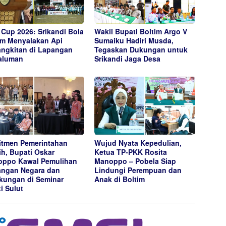
Cup 2026: Srikandi Bola
Wakil Bupati Boltim Argo V
im Menyalakan Api
Sumaiku Hadiri Musda,
ngkitan di Lapangan
Tegaskan Dukungan untuk
aluman
Srikandi Jaga Desa
tmen Pemerintahan
Wujud Nyata Kepedulian,
ih, Bupati Oskar
Ketua TP-PKK Rosita
ppo Kawal Pemulihan
Manoppo – Pobela Siap
ngan Negara dan
Lindungi Perempuan dan
kungan di Seminar
Anak di Boltim
ti Sulut