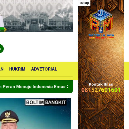
tutup
n
AN
HUKRIM
ADVETORIAL
donesia Emas 2045
Bupati Boltara Lepas Kontingen J