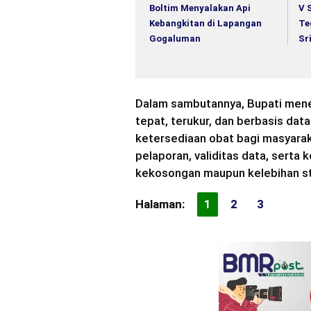
Boltim Menyalakan Api
V 
Kebangkitan di Lapangan
Te
Gogaluman
Sr
Dalam sambutannya, Bupati men
tepat, terukur, dan berbasis da
ketersediaan obat bagi masyarak
pelaporan, validitas data, serta 
kekosongan maupun kelebihan st
Halaman:
1
2
3