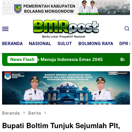
Loncat
ke
konten
Menu
Mobile
BERANDA
NASIONAL
SULUT
BOLMONG RAYA
DPR R
 Peran Menuju Indonesia Emas 2045
News Flash
Bupati Boltara 
Beranda
Berita
Bupati Boltim Tunjuk Sejumlah Plt,