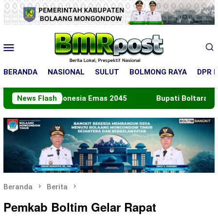
Loncat
ke
konten
Menu
Mobile
BERANDA
NASIONAL
SULUT
BOLMONG RAYA
DPR R
uju Indonesia Emas 2045
News Flash
Bupati Boltara Lepas Konti
Beranda
Berita
Pemkab Boltim Gelar Rapat