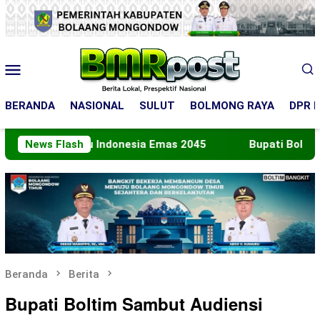
Loncat
ke
konten
Menu
Mobile
BERANDA
NASIONAL
SULUT
BOLMONG RAYA
DPR R
Menuju Indonesia Emas 2045
News Flash
Bupati Boltara Lepas K
Beranda
Berita
Bupati Boltim Sambut Audiensi