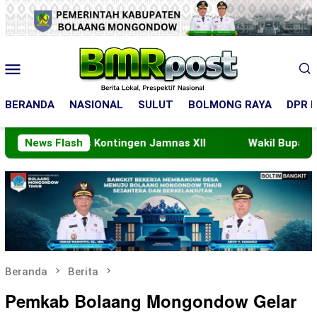
Loncat
ke
konten
Menu
Mobile
BERANDA
NASIONAL
SULUT
BOLMONG RAYA
DPR R
 Lepas Kontingen Jamnas XII
News Flash
Wakil Bupati Boltim Argo
Beranda
Berita
Pemkab Bolaang Mongondow Gelar