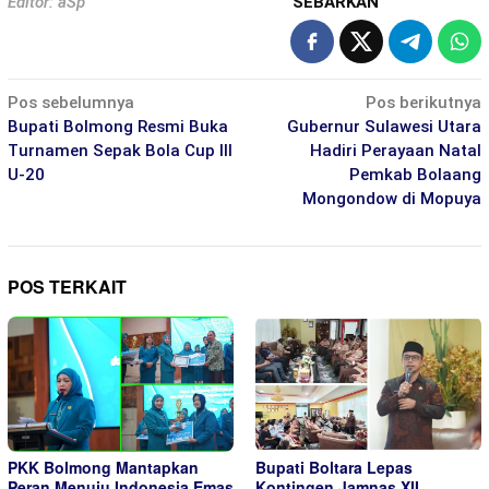
Editor: aSp
SEBARKAN
Navigasi
Pos sebelumnya
Pos berikutnya
pos
Bupati Bolmong Resmi Buka
Gubernur Sulawesi Utara
Turnamen Sepak Bola Cup III
Hadiri Perayaan Natal
U-20
Pemkab Bolaang
Mongondow di Mopuya
POS TERKAIT
PKK Bolmong Mantapkan
Bupati Boltara Lepas
Peran Menuju Indonesia Emas
Kontingen Jamnas XII