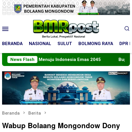
Loncat
ke
konten
Menu
Mobile
BERANDA
NASIONAL
SULUT
BOLMONG RAYA
DPR R
 Peran Menuju Indonesia Emas 2045
News Flash
Bupati Boltara L
Beranda
Berita
Wabup Bolaang Mongondow Dony