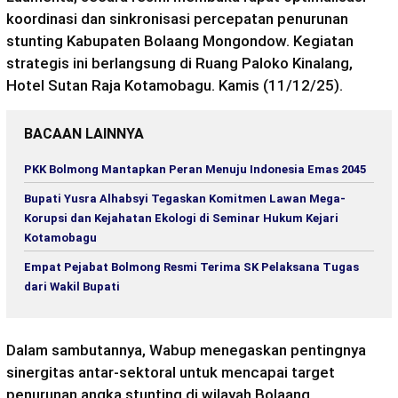
koordinasi dan sinkronisasi percepatan penurunan
stunting
Kabupaten Bolaang Mongondow. Kegiatan
strategis ini berlangsung di Ruang
Paloko
Kinalang
,
Hotel Sutan Raja
Kotamobagu
. Kamis (11/12/25).
BACAAN LAINNYA
PKK Bolmong Mantapkan Peran Menuju Indonesia Emas 2045
Bupati Yusra Alhabsyi Tegaskan Komitmen Lawan Mega-
Korupsi dan Kejahatan Ekologi di Seminar Hukum Kejari
Kotamobagu
Empat Pejabat Bolmong Resmi Terima SK Pelaksana Tugas
dari Wakil Bupati
Dalam sambutannya,
Wabup
menegaskan pentingnya
sinergitas
antar-sektoral untuk mencapai target
penurunan angka
stunting
di wilayah Bolaang