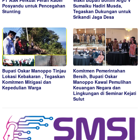
PT ASA Perkuat Peran Kader
Wakil Bupati Boltim Argo V
Posyandu untuk Pencegahan
Sumaiku Hadiri Musda,
Stunting
Tegaskan Dukungan untuk
Srikandi Jaga Desa
Bupati Oskar Manoppo Tinjau
Komitmen Pemerintahan
Lokasi Kebakaran , Tegaskan
Bersih, Bupati Oskar
Komitmen Mitigasi dan
Manoppo Kawal Pemulihan
Kepedulian Warga
Keuangan Negara dan
Lingkungan di Seminar Kejati
Sulut