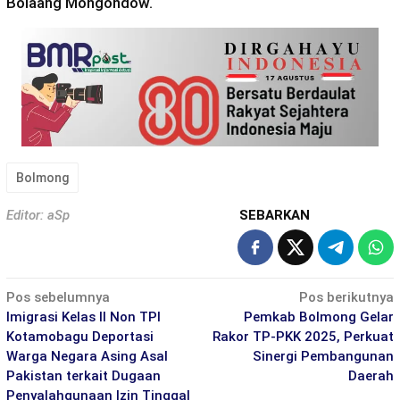
Bolaang Mongondow.
Bolmong
Editor: aSp
SEBARKAN
Navigasi
Pos sebelumnya
Pos berikutnya
pos
Imigrasi Kelas II Non TPI
Pemkab Bolmong Gelar
Kotamobagu Deportasi
Rakor TP-PKK 2025, Perkuat
Warga Negara Asing Asal
Sinergi Pembangunan
Pakistan terkait Dugaan
Daerah
Penyalahgunaan Izin Tinggal