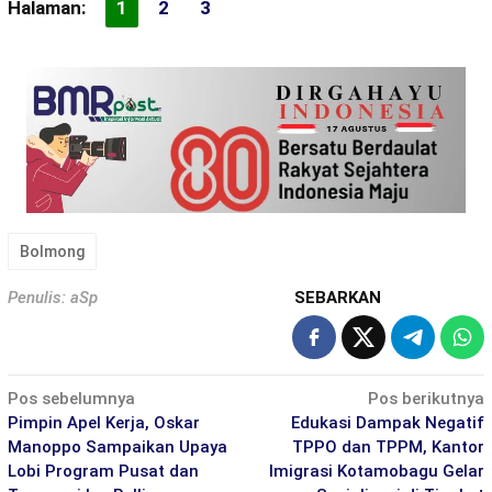
Halaman:
1
2
3
Bolmong
Penulis: aSp
SEBARKAN
Navigasi
Pos sebelumnya
Pos berikutnya
pos
Pimpin Apel Kerja, Oskar
Edukasi Dampak Negatif
Manoppo Sampaikan Upaya
TPPO dan TPPM, Kantor
Lobi Program Pusat dan
Imigrasi Kotamobagu Gelar