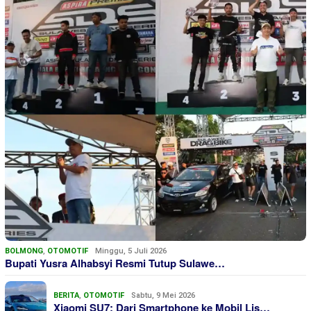
BOLMONG
,
OTOMOTIF
Minggu, 5 Juli 2026
Bupati Yusra Alhabsyi Resmi Tutup Sulawe…
BERITA
,
OTOMOTIF
Sabtu, 9 Mei 2026
Xiaomi SU7: Dari Smartphone ke Mobil Lis…