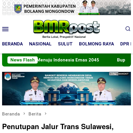
Loncat
ke
konten
Menu
Mobile
BERANDA
NASIONAL
SULUT
BOLMONG RAYA
DPR R
eran Menuju Indonesia Emas 2045
News Flash
Bupati Boltara Le
Beranda
Berita
Penutupan Jalur Trans Sulawesi,