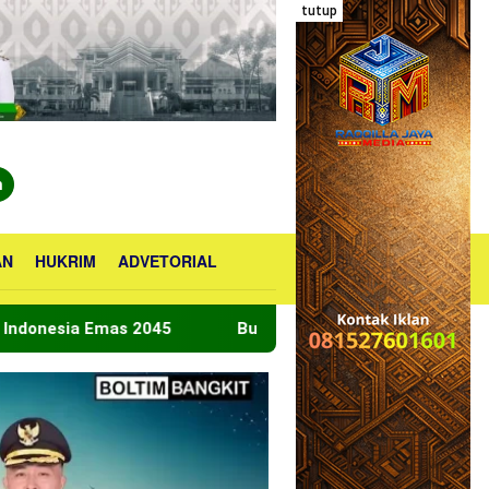
tutup
n
AN
HUKRIM
ADVETORIAL
045
Bupati Boltara Lepas Kontingen Jamnas XII