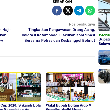
SEBARKAN
Pos berikutnya
 Haji-
Tingkatkan Pengawasan Orang Asing,
rkan
Imigrasi Kotamobagu Lakukan Koordinasi
BOLMO
Bupati
ow
Bersama Polres dan Kesbangpol Bolmut
Sula
Cup 2026: Srikandi Bola
Wakil Bupati Boltim Argo V
im Menyalakan Api
Sumaiku Hadiri Musda,