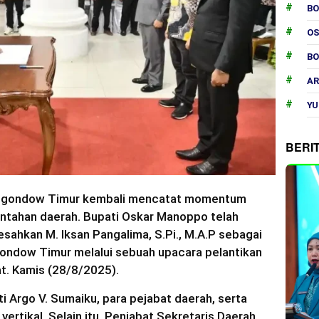
B
O
B
AR
YU
BERI
ngondow Timur kembali mencatat momentum
intahan daerah. Bupati Oskar Manoppo telah
sahkan M. Iksan Pangalima, S.Pi., M.A.P sebagai
ondow Timur melalui sebuah upacara pelantikan
t. Kamis (28/8/2025).
ati Argo V. Sumaiku, para pejabat daerah, serta
 vertikal. Selain itu, Penjabat Sekretaris Daerah