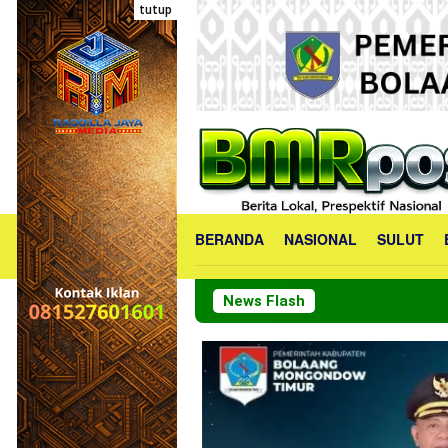
Loncat
tutup
ke
konten
BERANDA
NASIONAL
SULUT
News Flash