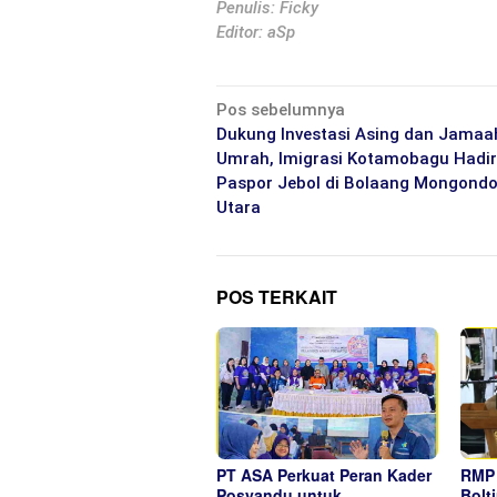
Penulis: Ficky
Editor: aSp
Navigasi
Pos sebelumnya
pos
Dukung Investasi Asing dan Jamaah
Umrah, Imigrasi Kotamobagu Hadi
Paspor Jebol di Bolaang Mongond
Utara
POS TERKAIT
PT ASA Perkuat Peran Kader
RMP 
Posyandu untuk
Bolt