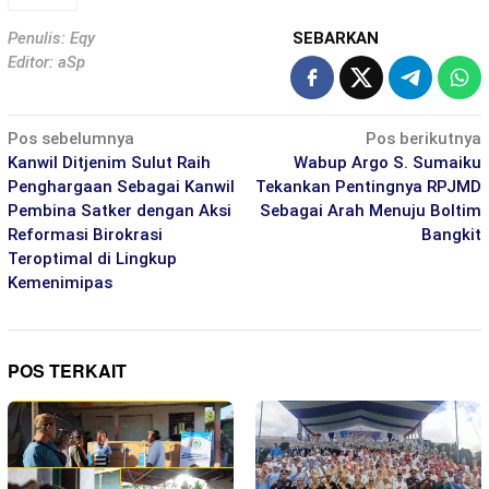
Penulis: Eqy
SEBARKAN
Editor: aSp
Navigasi
Pos sebelumnya
Pos berikutnya
pos
Kanwil Ditjenim Sulut Raih
Wabup Argo S. Sumaiku
Penghargaan Sebagai Kanwil
Tekankan Pentingnya RPJMD
Pembina Satker dengan Aksi
Sebagai Arah Menuju Boltim
Reformasi Birokrasi
Bangkit
Teroptimal di Lingkup
Kemenimipas
POS TERKAIT