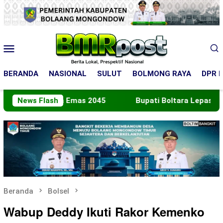
Loncat
ke
konten
Menu
Mobile
BERANDA
NASIONAL
SULUT
BOLMONG RAYA
DPR R
Indonesia Emas 2045
News Flash
Bupati Boltara Lepas Kontingen
Beranda
Bolsel
Wabup Deddy Ikuti Rakor Kemenko