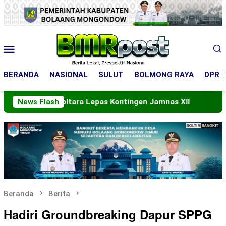
Loncat
ke
konten
Menu
Mobile
BERANDA
NASIONAL
SULUT
BOLMONG RAYA
DPR R
pati Boltara Lepas Kontingen Jamnas XII
News Flash
PT ASA Perk
Beranda
Berita
Hadiri Groundbreaking Dapur SPPG