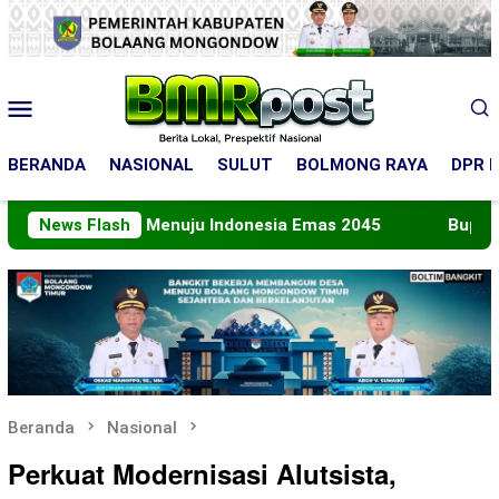
Loncat
ke
konten
Menu
Mobile
BERANDA
NASIONAL
SULUT
BOLMONG RAYA
DPR R
Peran Menuju Indonesia Emas 2045
News Flash
Bupati Boltara L
Beranda
Nasional
Perkuat Modernisasi Alutsista,