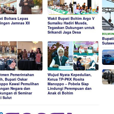
ti Boltara Lepas
Wakil Bupati Boltim Argo V
ingen Jamnas XII
Sumaiku Hadiri Musda,
Tegaskan Dukungan untuk
Srikandi Jaga Desa
BOLMO
Bupati
Sula
tmen Pemerintahan
Wujud Nyata Kepedulian,
ih, Bupati Oskar
Ketua TP-PKK Rosita
ppo Kawal Pemulihan
Manoppo – Pobela Siap
ngan Negara dan
Lindungi Perempuan dan
kungan di Seminar
Anak di Boltim
ti Sulut