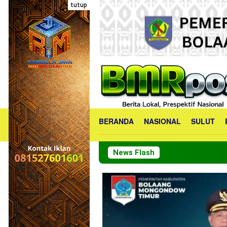
Loncat
tutup
ke
konten
BERANDA
NASIONAL
SULUT
News Flash
PKK Bolmong Manta