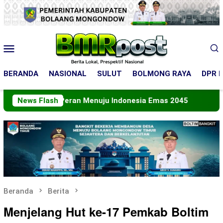
Loncat
ke
konten
Menu
Mobile
BERANDA
NASIONAL
SULUT
BOLMONG RAYA
DPR R
pkan Peran Menuju Indonesia Emas 2045
News Flash
Bupati Bolt
Beranda
Berita
Menjelang Hut ke-17 Pemkab Boltim