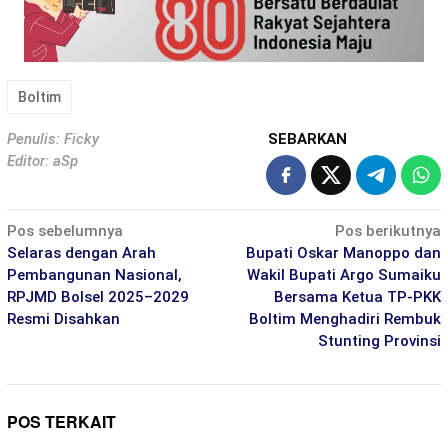
Boltim
Penulis: Ficky
SEBARKAN
Editor: aSp
Navigasi
Pos sebelumnya
Pos berikutnya
pos
Selaras dengan Arah
Bupati Oskar Manoppo dan
Pembangunan Nasional,
Wakil Bupati Argo Sumaiku
RPJMD Bolsel 2025–2029
Bersama Ketua TP-PKK
Resmi Disahkan
Boltim Menghadiri Rembuk
Stunting Provinsi
POS TERKAIT