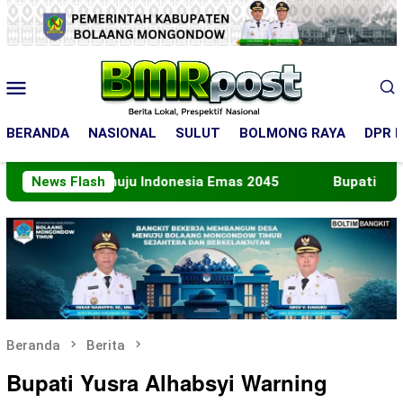
Loncat
ke
konten
Menu
Mobile
BERANDA
NASIONAL
SULUT
BOLMONG RAYA
DPR R
 Menuju Indonesia Emas 2045
News Flash
Bupati Boltara Lepas 
Beranda
Berita
Bupati Yusra Alhabsyi Warning