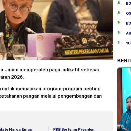
B
O
B
AR
YU
BERI
an Umum memperoleh pagu indikatif sebesar
garan 2026.
an untuk memajukan program-program penting
 ketahanan pangan melalui pengembangan dan
date Harga Emas
PKB Bertemu Presiden