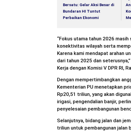
Bersatu: Gelar Aksi Besar di
An
Bundaran HI Tuntut
Ko
Perbaikan Ekonomi
Me
“Fokus utama tahun 2026 masih s
konektivitas wilayah serta memper
Karena kami mendapat arahan u
dari tahun 2025 dan seterusnya
Kerja dengan Komisi V DPR RI, R
Dengan mempertimbangkan anggara
Kementerian PU menetapkan prior
Rp20,51 triliun, yang akan digu
irigasi, pengendalian banjir, per
penyelesaian pembangunan bendu
Selanjutnya, bidang jalan dan j
triliun untuk pembangunan jalan 