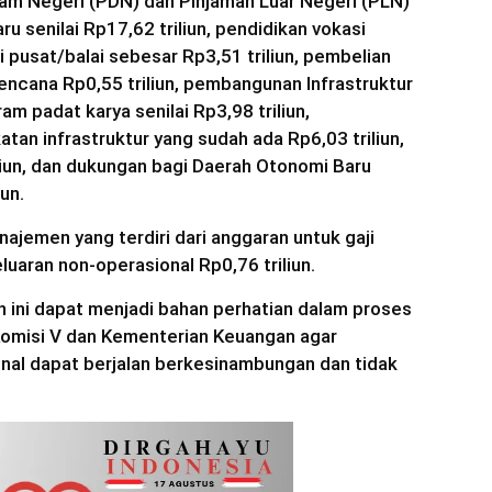
am Negeri (PDN) dan Pinjaman Luar Negeri (PLN)
baru senilai Rp17,62 triliun, pendidikan vokasi
ri pusat/balai sebesar Rp3,51 triliun, pembelian
 bencana Rp0,55 triliun, pembangunan Infrastruktur
m padat karya senilai Rp3,98 triliun,
an infrastruktur yang sudah ada Rp6,03 triliun,
liun, dan dukungan bagi Daerah Otonomi Baru
un.
najemen yang terdiri dari anggaran untuk gaji
luaran non-operasional Rp0,76 triliun.
 ini dapat menjadi bahan perhatian dalam proses
 Komisi V dan Kementerian Keuangan agar
nal dapat berjalan berkesinambungan dan tidak