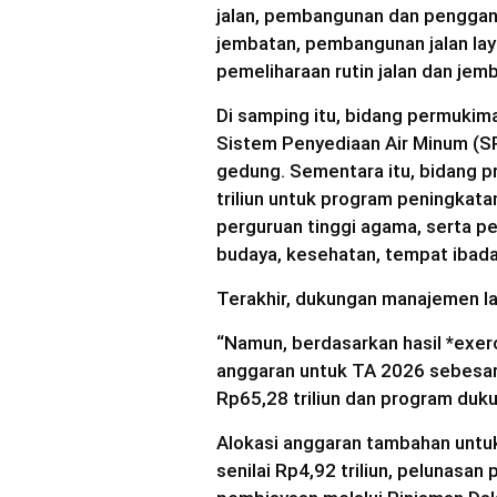
jalan, pembangunan dan penggan
jembatan, pembangunan jalan lay
pemeliharaan rutin jalan dan jem
Di samping itu, bidang permukima
Sistem Penyediaan Air Minum (S
gedung. Sementara itu, bidang p
triliun untuk program peningkata
perguruan tinggi agama, serta p
budaya, kesehatan, tempat ibadah
Terakhir, dukungan manajemen la
“Namun, berdasarkan hasil *exer
anggaran untuk TA 2026 sebesar R
Rp65,28 triliun dan program duk
Alokasi anggaran tambahan untu
senilai Rp4,92 triliun, pelunasan 