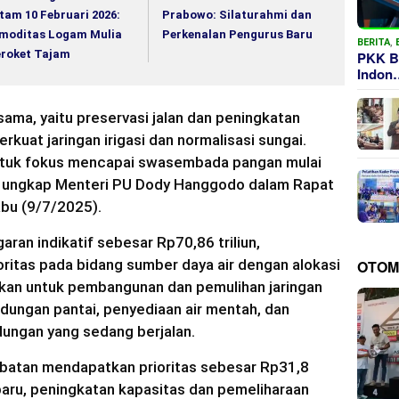
tam 10 Februari 2026:
Prabowo: Silaturahmi dan
moditas Logam Mulia
Perkenalan Pengurus Baru
BERITA
,
roket Tajam
PKK B
Indon
ama, yaitu preservasi jalan dan peningkatan
kuat jaringan irigasi dan normalisasi sungai.
ntuk fokus mencapai swasembada pangan mulai
,” ungkap Menteri PU Dody Hanggodo dalam Rapat
abu (9/7/2025).
n indikatif sebesar Rp70,86 triliun,
itas pada bidang sumber daya air dengan alokasi
OTOM
nakan untuk pembangunan dan pemulihan jaringan
lindungan pantai, penyediaan air mentah, dan
ngan yang sedang berjalan.
embatan mendapatkan prioritas sebesar Rp31,8
baru, peningkatan kapasitas dan pemeliharaan