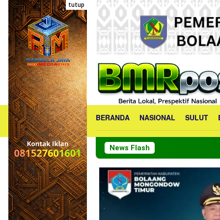
Loncat
tutup
ke
konten
BERANDA
NASIONAL
SULUT
News Flash
PKK Bol