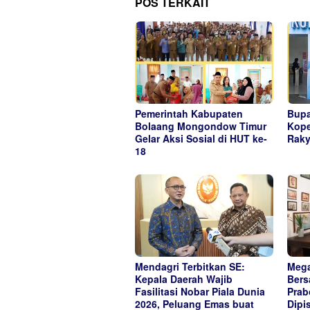
POS TERKAIT
Pemerintah Kabupaten
Bupa
Bolaang Mongondow Timur
Kope
Gelar Aksi Sosial di HUT ke-
Raky
18
Mendagri Terbitkan SE:
Mega
Kepala Daerah Wajib
Bers
Fasilitasi Nobar Piala Dunia
Prab
2026, Peluang Emas buat
Dipi