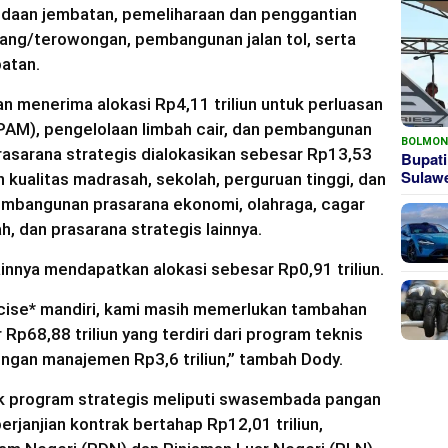
daan jembatan, pemeliharaan dan penggantian
ang/terowongan, pembangunan jalan tol, serta
batan.
n menerima alokasi Rp4,11 triliun untuk perluasan
PAM), pengelolaan limbah cair, dan pembangunan
BOLMO
rasarana strategis dialokasikan sebesar Rp13,53
Bupati
Sula
n kualitas madrasah, sekolah, perguruan tinggi, dan
embangunan prasarana ekonomi, olahraga, cagar
, dan prasarana strategis lainnya.
innya mendapatkan alokasi sebesar Rp0,91 triliun.
cise* mandiri, kami masih memerlukan tambahan
p68,88 triliun yang terdiri dari program teknis
ungan manajemen Rp3,6 triliun,” tambah Dody.
k program strategis meliputi swasembada pangan
perjanjian kontrak bertahap Rp12,01 triliun,