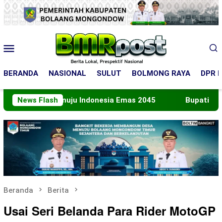
Loncat
ke
konten
Menu
Mobile
BERANDA
NASIONAL
SULUT
BOLMONG RAYA
DPR R
n Menuju Indonesia Emas 2045
News Flash
Bupati Boltara Lepas 
Beranda
Berita
Usai Seri Belanda Para Rider MotoGP