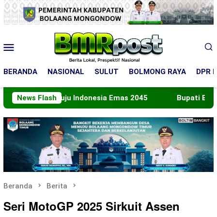
Loncat
ke
konten
Menu
Mobile
BERANDA
NASIONAL
SULUT
BOLMONG RAYA
DPR R
n Menuju Indonesia Emas 2045
News Flash
Bupati Boltara Lepas 
Beranda
Berita
Seri MotoGP 2025 Sirkuit Assen