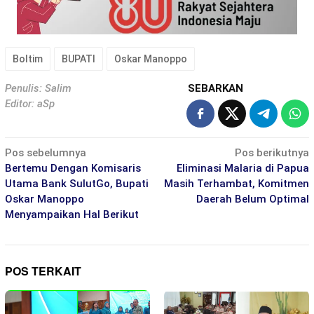
Boltim
BUPATI
Oskar Manoppo
Penulis: Salim
SEBARKAN
Editor: aSp
Navigasi
Pos sebelumnya
Pos berikutnya
pos
Bertemu Dengan Komisaris
Eliminasi Malaria di Papua
Utama Bank SulutGo, Bupati
Masih Terhambat, Komitmen
Oskar Manoppo
Daerah Belum Optimal
Menyampaikan Hal Berikut
POS TERKAIT