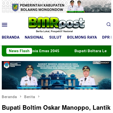
Loncat
ke
konten
Menu
Mobile
BERANDA
NASIONAL
SULUT
BOLMONG RAYA
DPR R
Indonesia Emas 2045
News Flash
Bupati Boltara Lepas Kontingen
Beranda
Berita
Bupati Boltim Oskar Manoppo, Lantik