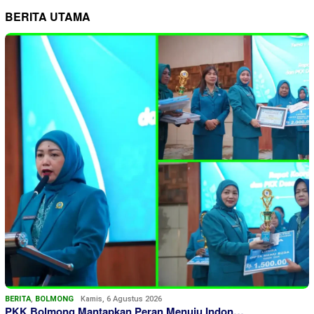
BERITA UTAMA
BERITA
,
BOLMONG
Kamis, 6 Agustus 2026
PKK Bolmong Mantapkan Peran Menuju Indon…