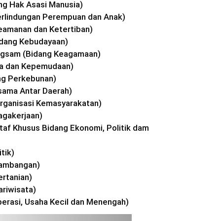
ang Hak Asasi Manusia)
Perlindungan Perempuan dan Anak)
eamanan dan Ketertiban)
idang Kebudayaan)
ngsam (Bidang Keagamaan)
ga dan Kepemudaan)
ng Perkebunan)
asama Antar Daerah)
Organisasi Kemasyarakatan)
agakerjaan)
Staf Khusus Bidang Ekonomi, Politik dam
tik)
tambangan)
ertanian)
ariwisata)
erasi, Usaha Kecil dan Menengah)