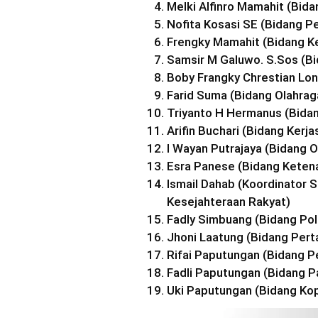
Melki Alfinro Mamahit (Bid
Nofita Kosasi SE (Bidang 
Frengky Mamahit (Bidang K
Samsir M Galuwo. S.Sos (B
Boby Frangky Chrestian Lo
Farid Suma (Bidang Olahra
Triyanto H Hermanus (Bida
Arifin Buchari (Bidang Kerj
I Wayan Putrajaya (Bidang 
Esra Panese (Bidang Keten
Ismail Dahab (Koordinator 
Kesejahteraan Rakyat)
Fadly Simbuang (Bidang Poli
Jhoni Laatung (Bidang Per
Rifai Paputungan (Bidang P
Fadli Paputungan (Bidang P
Uki Paputungan (Bidang Kop