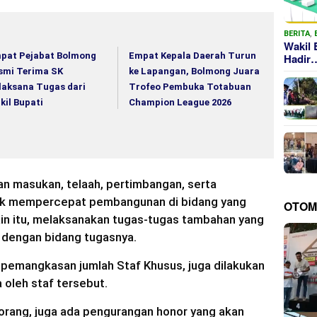
BERITA
,
Wakil 
pat Pejabat Bolmong
Empat Kepala Daerah Turun
Hadir
smi Terima SK
ke Lapangan, Bolmong Juara
laksana Tugas dari
Trofeo Pembuka Totabuan
kil Bupati
Champion League 2026
an masukan, telaah, pertimbangan, serta
uk mempercepat pembangunan di bidang yang
OTOM
in itu, melaksanakan tugas-tugas tambahan yang
i dengan bidang tugasnya.
pemangkasan jumlah Staf Khusus, juga dilakukan
 oleh staf tersebut.
 orang, juga ada pengurangan honor yang akan