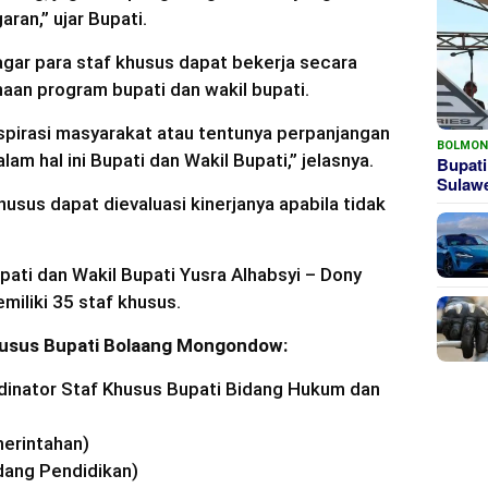
aran,” ujar Bupati.
gar para staf khusus dapat bekerja secara
an program bupati dan wakil bupati.
aspirasi masyarakat atau tentunya perpanjangan
BOLMO
am hal ini Bupati dan Wakil Bupati,” jelasnya.
Bupati
Sula
sus dapat dievaluasi kinerjanya apabila tidak
ti dan Wakil Bupati Yusra Alhabsyi – Dony
iliki 35 staf khusus.
khusus Bupati Bolaang Mongondow:
inator Staf Khusus Bupati Bidang Hukum dan
erintahan)
dang Pendidikan)