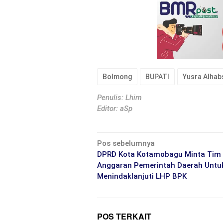
Bolmong
BUPATI
Yusra Alhab
Penulis: Lhim
Editor: aSp
Navigasi
Pos sebelumnya
pos
DPRD Kota Kotamobagu Minta Tim
Anggaran Pemerintah Daerah Untu
Menindaklanjuti LHP BPK
POS TERKAIT