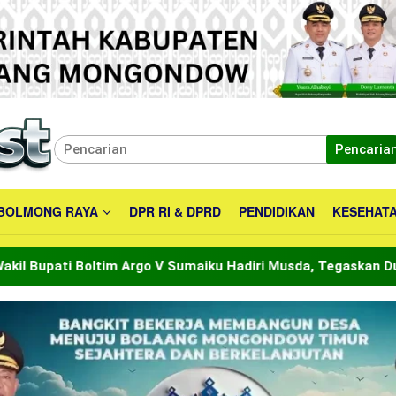
Pencaria
BOLMONG RAYA
DPR RI & DPRD
PENDIDIKAN
KESEHAT
Sumaiku Hadiri Musda, Tegaskan Dukungan untuk Srikandi Jag