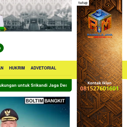
tutup
n
AN
HUKRIM
ADVETORIAL
a Desa
Bupati Oskar Manoppo Tinjau Lokasi Kebakara