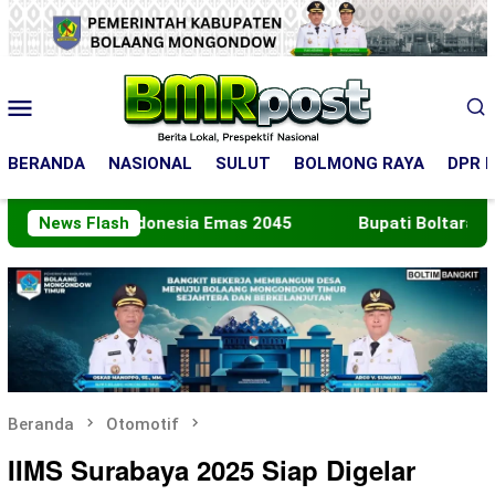
Loncat
ke
konten
Menu
Mobile
BERANDA
NASIONAL
SULUT
BOLMONG RAYA
DPR R
 Indonesia Emas 2045
News Flash
Bupati Boltara Lepas Kontinge
Beranda
Otomotif
IIMS Surabaya 2025 Siap Digelar