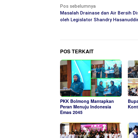
Navigasi
Pos sebelumnya
pos
Masalah Drainase dan Air Bersih Di
oleh Legislator Shandry Hasanuddi
POS TERKAIT
PKK Bolmong Mantapkan
Bupa
Peran Menuju Indonesia
Kont
Emas 2045