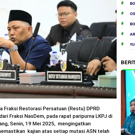
B
O
B
AR
YU
BERI
a Fraksi Restorasi Persatuan (Restu) DPRD
ari Fraksi NasDem, pada rapat paripurna LKPJ di
ang, Senin, 19 Mei 2025, mengingatkan
mastikan kajian atas setiap mutasi ASN telah