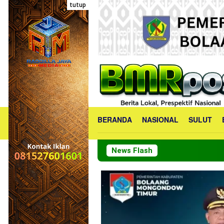
Loncat
tutup
ke
konten
BERANDA
NASIONAL
SULUT
News Flash