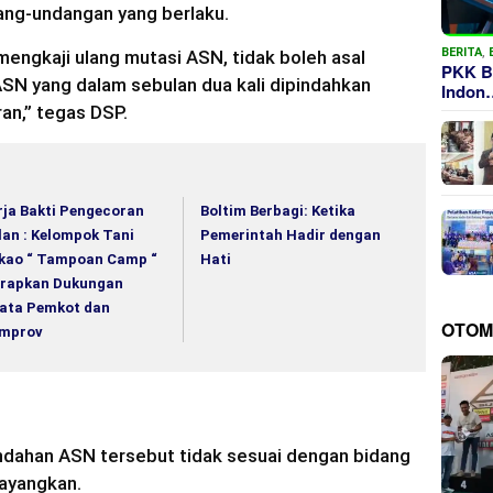
ang-undangan yang berlaku.
BERITA
,
ngkaji ulang mutasi ASN, tidak boleh asal
PKK B
ASN yang dalam sebulan dua kali dipindahkan
Indon
ran,” tegas DSP.
rja Bakti Pengecoran
Boltim Berbagi: Ketika
lan : Kelompok Tani
Pemerintah Hadir dengan
kao “ Tampoan Camp “
Hati
rapkan Dukungan
ata Pemkot dan
OTOM
mprov
dahan ASN tersebut tidak sesuai dengan bidang
sayangkan.