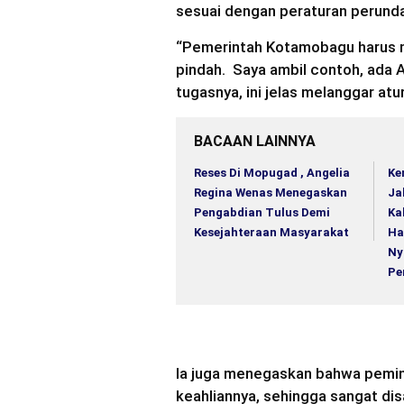
sesuai dengan peraturan perund
“Pemerintah Kotamobagu harus me
pindah. Saya ambil contoh, ada 
tugasnya, ini jelas melanggar atu
BACAAN LAINNYA
Reses Di Mopugad , Angelia
Ke
Regina Wenas Menegaskan
Ja
Pengabdian Tulus Demi
Ka
Kesejahteraan Masyarakat
Ha
Ny
Pe
Ia juga menegaskan bahwa pemin
keahliannya, sehingga sangat di