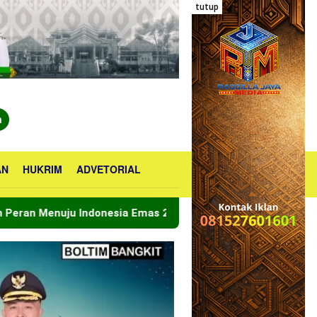
tutup
n
AN
HUKRIM
ADVETORIAL
nesia Emas 2045
Bupati Boltara Lepas Kontingen Jam