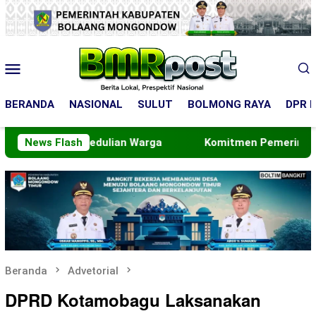
Loncat
ke
konten
Menu
Mobile
BERANDA
NASIONAL
SULUT
BOLMONG RAYA
DPR R
dulian Warga
News Flash
Komitmen Pemerintahan Bersih, Bupati 
Beranda
Advetorial
DPRD Kotamobagu Laksanakan