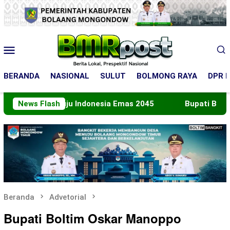
Loncat
ke
konten
Menu
Mobile
BERANDA
NASIONAL
SULUT
BOLMONG RAYA
DPR R
Menuju Indonesia Emas 2045
News Flash
Bupati Boltara Lepas Ko
Beranda
Advetorial
Bupati Boltim Oskar Manoppo